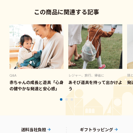
l 6 comments
この商品に関連する記事
Q&A
レジャー、旅行、帰省に
頭
赤ちゃんの成長と遊具「心身
あそび道具を持って出かけよ
発
の健やかな発達と安心感」
う
送料当社負担
ギフトラッピング