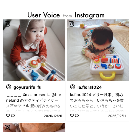
goyururifu_fu
la.flora1024
＿＿＿＿ Xmas present.. @bor
la.flora1024 メリー以来、初め
nelund のアクティビティケー
ておもちゃらしいおもちゃを買
ス🧸🪽🌞📍🔔 親の好みのものを
いました😀と、いうか…じいじ
チョイス いろんな遊び方ができ
ばぁばに買ってもらったもので
2025/12/25
2026/02/11
て、ちょうど6mから遊べるみた
す😂笑 シンプルだけどカワイイ
い ~ 青い鳥を弾くとベルが鳴る
色使いの#ambitoys シリーズで
仕組みなのだけど 音にびっくり
揃えたいなぁ🥁 ひとしきり遊ん