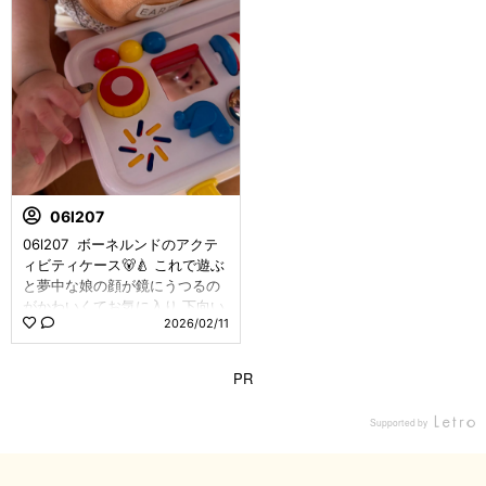
したみたいで大泣きしてた、か
だ後は、このおもちゃが入って
わいいね 青い鳥とも仲良くなっ
いた箱に夢中でしたヾ(･Д･`)ｵｲ
て、たくさん遊んでくれますよ
キミは猫か！笑 #7ヶ月男の子 #
うに （追記） 2週間ほど青い鳥
おもちゃ #おもちゃより箱が好
とも親交を深めて… 7mの今、1
き #アクティビティケース #ア
番お気に入りのおもちゃになり
ンビトーイView all 5 comment
ました◎ 手先がとても器用にな
s
り、たくさんベルを鳴らしてく
れます🔔
06l207
06l207 ⁡ ボーネルンドのアクテ
ィビティケース🐻🍐 これで遊ぶ
と夢中な娘の顔が鏡にうつるの
がかわいくてお気に入り ⁡下向い
2026/02/11
てるから重力に負けたほっぺと
唇が落ちそうなのがかわいい
（笑） #令和6年ベビー #生後5
PR
ヶ月 #12月生まれベビー #女の
子ママ #女の子ベビー #育児記
Supported by
録 #成長記録 #赤ちゃんのいる
生活 #赤ちゃんのいる暮らし⁡⁡ #
ボーネルンド #おもちゃView al