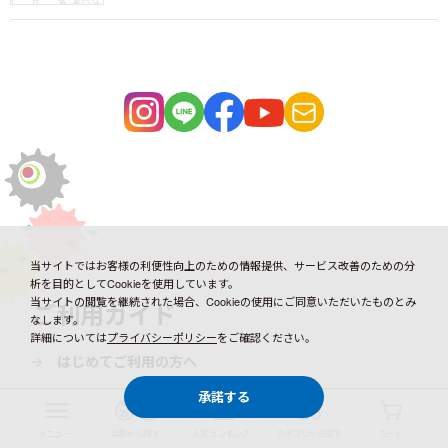
当サイトではお客様の利便性向上のための情報提供、サービス改善のための分
析を目的としてCookieを使用しています。
当サイトの閲覧を継続された場合、Cookieの使用にご同意いただいたものとみ
ご利用ガイド
なします。
詳細については
プライバシーポリシー
をご確認ください。
はじめてご利用の方へ
配送・送料
承諾する
ギフト包装
メニュー
年齢から探す
人気ランキング
カテゴリから探す
カート