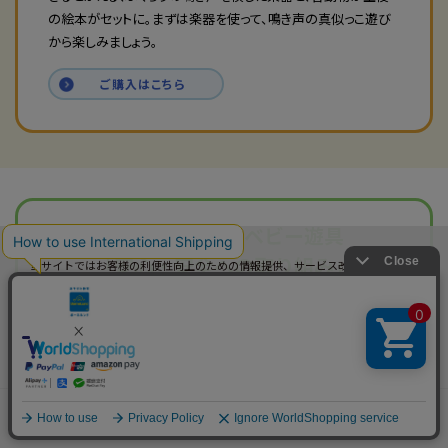
の絵本がセットに。まずは楽器を使って、鳴き声の真似っこ遊び
から楽しみましょう。
ご購入はこちら
ボーネルンドのベビー遊具
「安心・安全への取り組み」
当サイトではお客様の利便性向上のための情報提供、サービス改善のための分
析を目的としてCookieを使用しています。
当サイトの閲覧を継続された場合、Cookieの使用にご同意いただいたものとみ
なします。
詳細については
プライバシーポリシー
をご確認ください。
承諾する
ボーネルンドのベビー遊具は
メニュー
年齢から探す
人気ランキング
カテゴリから探す
カート