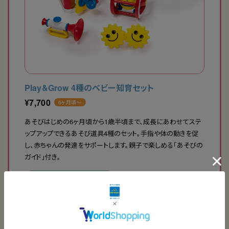
Play&Grow 4種のベビー知育セット
¥
7,700
6ヶ月頃〜
あそびはじめの6ヶ月頃から1歳半頃まで、成長にあわせてステ
ップアップできるあそび道具4種のセット。手指や体の動きを促
し、赤ちゃんの発達をサポートします。親子で楽しめる「あそびの
ガイド」付き。
ご購入はこちら