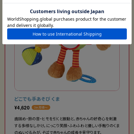
どこでも手あそび くま
¥
4,620
3ヶ月頃〜
歯固め・鈴の音・ヒモを引くと振動と、赤ちゃんの好奇心を刺激
する多様なしかけ。にっこり笑顔・ふわふわと優しい手触りのくま
のぬいぐるみが、そばで赤ちゃんの成長を見守ります。