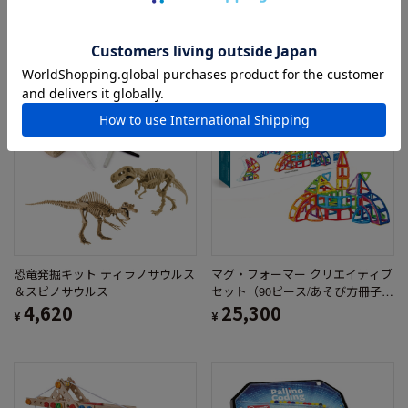
3,300
ト
¥
7,480
¥
恐竜発掘キット ティラノサウルス
マグ・フォーマー クリエイティブ
＆スピノサウルス
セット（90ピース/あそび方冊子付
4,620
き）
25,300
¥
¥