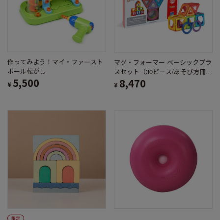
作ってみよう！マイ・ファースト
マグ・フォーマー ベーシックプラ
ボール転がし
スセット（30ピース/あそび方冊子
5,500
付き）
8,470
¥
¥