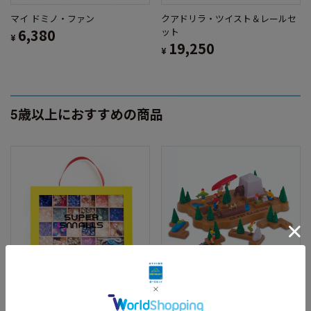
マイ ドミノ・ファン
クアドリラ・ツイスト＆レールセ
6,380
ット
¥
19,250
¥
5歳以上におすすめの商品
クレイジー・キャンプ・パズル
ビーズ・ライブラリー ムーンライ