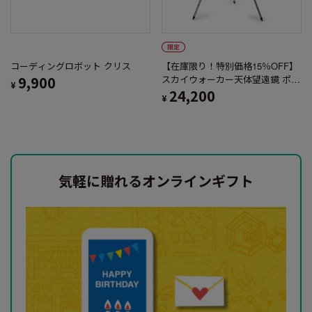
コーディングロボット クリス
【在庫限り！特別価格15％OFF】
9,900
スカイウォーカー天体望遠鏡 ポケ
¥
ット図鑑付
24,200
¥
気軽に贈れるオンラインギフト