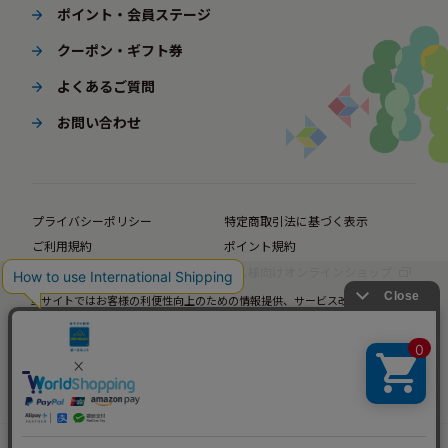
ポイント・会員ステージ
クーポン・ギフト券
よくあるご質問
お問い合わせ
プライバシーポリシー
特定商取引法に基づく表示
ご利用規約
ポイント規約
企業サイト
法人様向けオンラインショップ
当サイトではお客様の利便性向上のための情報提供、サービス改善のための分
© BørneLund Corporation. All Rights Reserved.
析を目的としてCookieを使用しています。
当サイトの閲覧を継続された場合、Cookieの使用にご同意いただいたものとみ
なします。
詳細については
プライバシーポリシー
をご確認ください。
承諾する