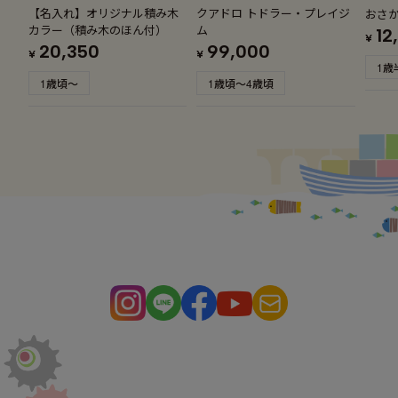
【名入れ】オリジナル積み木
クアドロ トドラー・プレイジ
おさ
カラー（積み木のほん付）
ム
12
¥
20,350
99,000
¥
¥
1歳
1歳頃～
1歳頃～4歳頃