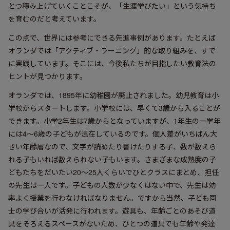
とつ積み上げていくことこそが、「生涯学びたい」という気持ち
を育むのだと考えています。
この点で、世界には参考にできる先進事例があります。たとえば
オランダでは「アクティブ・ラーニング」的な取り組みを、すで
に実践しています。そこには、今後私たちが目指したい教育法の
ヒントが見つかります。
オランダでは、1895年に幼稚園が廃止されました。幼児教育は小
学校からスタートします。小学校には、早くて3歳から入ることが
できます。小学2年生は7歳からとなっていますが、1年生の一学年
には4〜6歳の子どもが混在しているのです。個人差がいちばん大
きい年齢層なので、文字が読めたり書けたりする子、数が数えら
れる子もいれば数えられない子もいます。さまざまな成熟度の子
どもたちをだいたい20〜25人くらいでひとクラスにまとめ、担任
の先生は一人です。子どもの人数が少なくはない中で、先生は効
率よく授業を行わなければなりません。ですから当然、子ども同
士の学び合いが活発に行われます。遊具も、年齢ごとのあそび道
具をそろえるスペースがないため、ひとつの道具でも年齢や発達