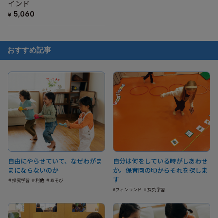
インド
5,060
¥
おすすめ記事
自由にやらせていて、なぜわがま
自分は何をしている時がしあわせ
まにならないのか
か。保育園の頃からそれを探しま
す
＃探究学習 ＃利他 ＃あそび
#フィンランド ＃探究学習