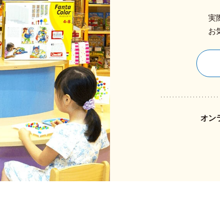
実
お
オン