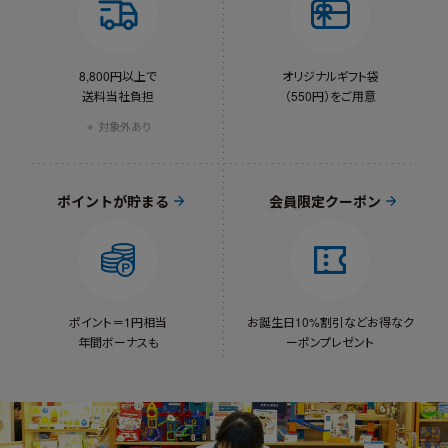
8,800円以上で
オリジナルギフト袋
送料当社負担
（550円）をご用意
対象外あり
ポイントが貯まる
会員限定クーポン
ポイント＝1円相当
お誕生日10%割引など
お得なク
年間ボーナスも
ーポンプレゼント