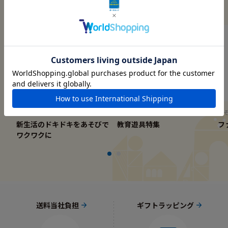
この商品に関連する記事
新しい環境での生活が始まる春
ボーネルンドの教育遊具
あ
新生活のドキドキをあそびで
教育遊具特集
フ
ワクワクに
送料当社負担
ギフトラッピング