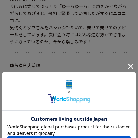
くぼみに乗せてゆっくり「ゆーらゆーら」と声をかけながら
揺らしてあげると、最初は緊張していましたがすぐにニコニ
コに。
気付くとゾウさんをバシバシたたいて、乗せて乗せてのアピ
ールをしています。次に会う時にはどんな遊び方ができるよ
うになっているのか、今から楽しみです！
ゆらゆら大活躍
2022年03月09日
私的には少し高いお買い物だったけど、
ゆらゆらしてシーソーみたいにしたり、
お山に座ったり。
まだつかまり立ちの段階まできてないですが、
大活躍で、これからも使えるのでいいお買い物したかなって
思います。