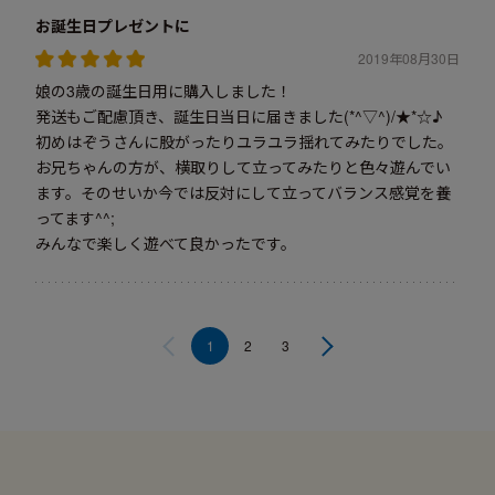
お誕生日プレゼントに
2019年08月30日
娘の3歳の誕生日用に購入しました！
発送もご配慮頂き、誕生日当日に届きました(*^▽^)/★*☆♪
初めはぞうさんに股がったりユラユラ揺れてみたりでした。
お兄ちゃんの方が、横取りして立ってみたりと色々遊んでい
ます。そのせいか今では反対にして立ってバランス感覚を養
ってます^^;
みんなで楽しく遊べて良かったです。
1
2
3