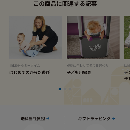
この商品に関連する記事
1日20分タミータイム
成長に合わせて使える選べる
Ly
はじめてのからだ遊び
子ども用家具
デ
子
送料当社負担
ギフトラッピング