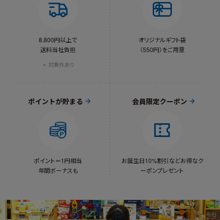
8,800円以上で
オリジナルギフト袋
送料当社負担
（550円）をご用意
対象外あり
ポイントが貯まる
会員限定クーポン
ポイント＝1円相当
お誕生日10%割引など
お得なク
年間ボーナスも
ーポンプレゼント