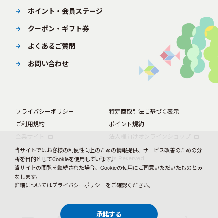
ポイント・会員ステージ
クーポン・ギフト券
よくあるご質問
お問い合わせ
プライバシーポリシー
特定商取引法に基づく表示
ご利用規約
ポイント規約
企業サイト
法人様向けオンラインショップ
当サイトではお客様の利便性向上のための情報提供、サービス改善のための分
© BørneLund Corporation. All Rights Reserved.
析を目的としてCookieを使用しています。
当サイトの閲覧を継続された場合、Cookieの使用にご同意いただいたものとみ
なします。
詳細については
プライバシーポリシー
をご確認ください。
承諾する