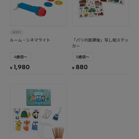
ルーム・シネマライト
「パリの放課後」写し絵ステッ
カー
4歳頃～
5歳頃～
1,980
880
¥
¥