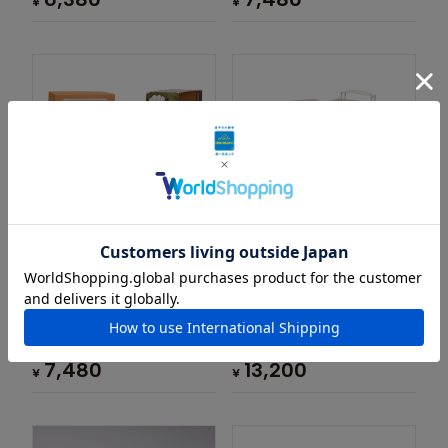
¥
¥
「ミヌーシュカ」ねこのレオン
「プルミエ・エトワール」バレ
リーナのスーツケース
3歳頃～
3歳頃～
7,480
13,200
¥
¥