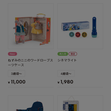
ねずみのニニのワードローブス
シネマライト
ーツケース
3歳頃～
4歳頃～
11,000
1,980
¥
¥