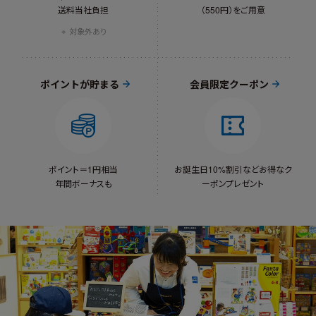
送料当社負担
（550円）をご用意
対象外あり
ポイントが貯まる
会員限定クーポン
ポイント＝1円相当
お誕生日10%割引など
お得なク
年間ボーナスも
ーポンプレゼント