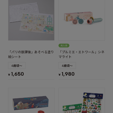
「パリの放課後」あそべる塗り
「プルミエ・エトワール」シネ
絵シート
マライト
4歳頃～
4歳頃～
1,650
1,980
¥
¥