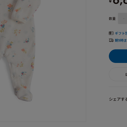
6,
¥
数量
-
ギフト
朝9時
シェアす