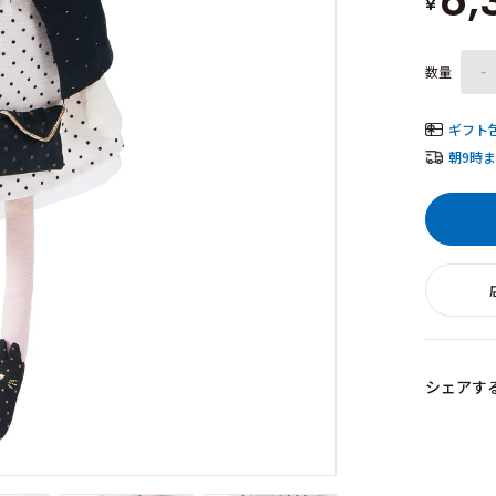
6,
¥
数量
-
ギフト
朝9時
シェアす