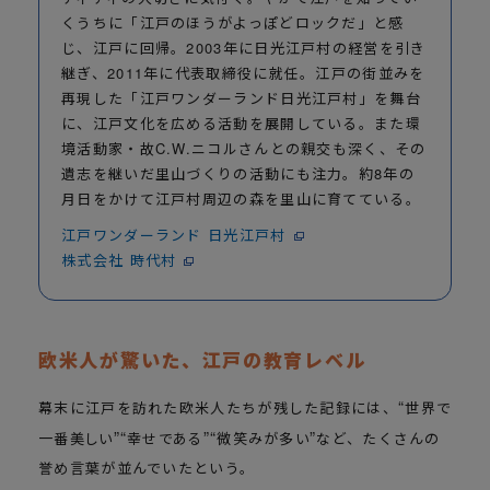
くうちに「江戸のほうがよっぽどロックだ」と感
じ、江戸に回帰。2003年に日光江戸村の経営を引き
継ぎ、2011年に代表取締役に就任。江戸の街並みを
再現した「江戸ワンダーランド日光江戸村」を舞台
に、江戸文化を広める活動を展開している。また環
境活動家・故C.W.ニコルさんとの親交も深く、その
遺志を継いだ里山づくりの活動にも注力。約8年の
月日をかけて江戸村周辺の森を里山に育てている。
江戸ワンダーランド 日光江戸村
株式会社 時代村
欧米人が驚いた、江戸の教育レベル
幕末に江戸を訪れた欧米人たちが残した記録には、
世界で
一番美しい
幸せである
微笑みが多い
など、たくさんの
誉め言葉が並んでいたという。