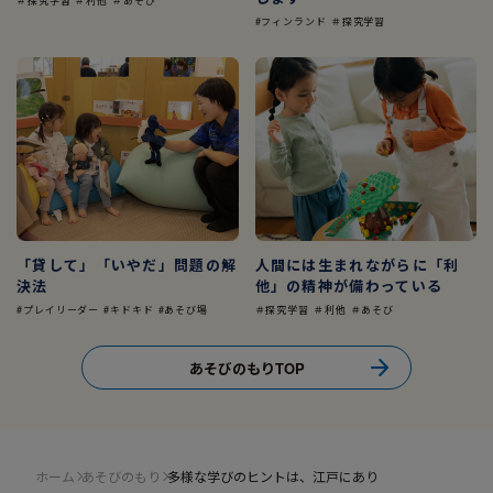
＃探究学習 ＃利他 ＃あそび
#フィンランド ＃探究学習
「貸して」「いやだ」問題の解
人間には生まれながらに「利
決法
他」の精神が備わっている
#プレイリーダー #キドキド #あそび場
＃探究学習 ＃利他 ＃あそび
あそびのもりTOP
ホーム
あそびのもり
多様な学びのヒントは、江戸にあり