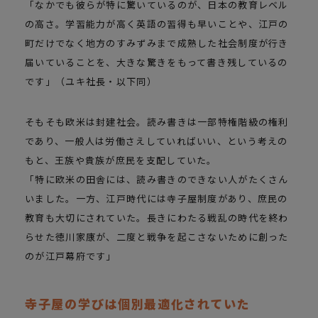
「なかでも彼らが特に驚いているのが、日本の教育レベル
の高さ。学習能力が高く英語の習得も早いことや、江戸の
町だけでなく地方のすみずみまで成熟した社会制度が行き
届いていることを、大きな驚きをもって書き残しているの
です」（ユキ社長・以下同）
そもそも欧米は封建社会。読み書きは一部特権階級の権利
であり、一般人は労働さえしていればいい、という考えの
もと、王族や貴族が庶民を支配していた。
「特に欧米の田舎には、読み書きのできない人がたくさん
いました。一方、江戸時代には寺子屋制度があり、庶民の
教育も大切にされていた。長きにわたる戦乱の時代を終わ
らせた徳川家康が、二度と戦争を起こさないために創った
のが江戸幕府です」
寺子屋の学びは個別最適化されていた