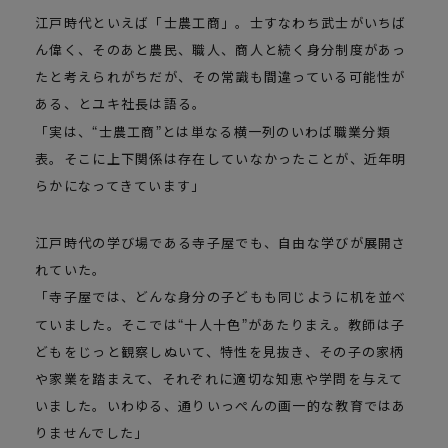
江戸時代といえば「士農工商」。士すなわち武士がいちば
ん偉く、そのあと農民、職人、商人と続く身分制度があっ
たと考えられがちだが、その常識も間違っている可能性が
ある、とユキ社長は語る。
「実は、
士農工商
とは単なる横一列のいわば職業分類
表。そこに上下関係は存在していなかったことが、近年明
らかになってきています」
江戸時代の学び場である寺子屋でも、自由な学びが展開さ
れていた。
「寺子屋では、どんな身分の子どもも同じように机を並べ
ていました。そこでは
十人十色
があたりまえ。教師は子
どもをじっと観察しぬいて、特性を見抜き、その子の家柄
や家業を踏まえて、それぞれに適切な知恵や学問を与えて
いました。いわゆる、通りいっぺんの画一的な教育ではあ
りませんでした」