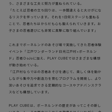
う、さまざまな工夫と努力が重ねられている。
「たとえば忍者の立ち回りは、一歩間違えると大けがにな
るリスクを伴っています。それを1日何ステージも重ねる
ことで、忍者たちはからだも心も鍛えられていきます。お
子さまの忍者遊びにも非常に真摯に取り組んでいます」
これまでボーネルンドのあそび場で実施してきた忍者体験
イベント「江戸ワンダーランド日光江戸村×ボーネルン
ド」忍者ＤoJoに加え、PLAY CUBEではさまざまな構想
が動き始めている。
「江戸村ならではの忍者あそびを通じて、楽しく体を動か
しながら集中力や創造力を育むプログラムを開発し、より
深いあそびを追求できる定期的なコースやアドバンスクラ
スなども構想しています。
PLAY CUBEは、ボーネルンドの歴史があってこその新し