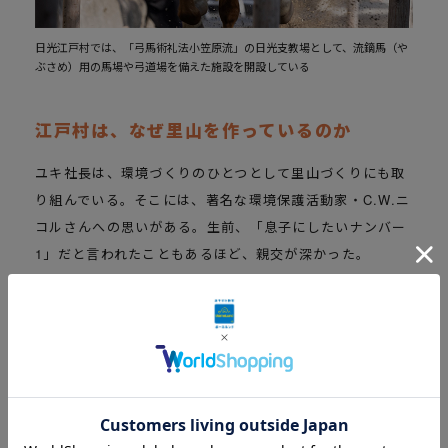
日光江戸村では、「弓馬術礼法小笠原流」の日光支教場として、流鏑馬（や
ぶさめ）用の馬場や弓道場を備えた施設を開設している
江戸村は、なぜ里山を作っているのか
ユキ社長は、環境づくりのひとつとして里山づくりにも取
り組んでいる。そこには、著名な環境保護活動家・C.W.ニ
コルさんへの思いがある。生前、「息子にしたいナンバー
1」だと言われたこともあるほど、親交が深かった。
「森と木で人を育む活動をしていたニコルさんが2020年に
逝去された後、その思いと行動を実質的に引き継ぎ、森を
取り戻す作業をコツコツと続けて今年で9年目になりま
す。戦後に大量に植えられた杉やヒノキの人工林では、
木々がひょろひょろと育ってしまって隙間がなく、鳥が飛
びぬけることができなくなっていました。里山では木と木