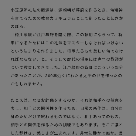
小笠原流礼法の起源は、源頼朝が幕府を作るとき、侍精神
を育てるための教育カリキュラムとして創ったことにさか
のぼる。
「徳川家康が江戸幕府を開く際、この頼朝にならって、将
軍になるためにはこの礼法をマスターしなければいけない
という決まりを作りました。将軍たるもの美しい侍でなけ
ればならない、と。そうして歴代の将軍には専門の教師が
ついて教育してきました。江戸幕府の背骨にこういう部分
があったことが、300年近くにわたる太平の世を作ったの
かもしれません。
たとえば、なぜお辞儀をするのか。それは相手への敬意を
表し、相手との関係性を作るため。日常の所作は、自分自
身のためだけで終わるものではなく、相手あってのもの。
相手との関係を作るための訓練でもあります。そこに凛と
した静けさ、美しさが生まれます。非常に静かで厳か。言