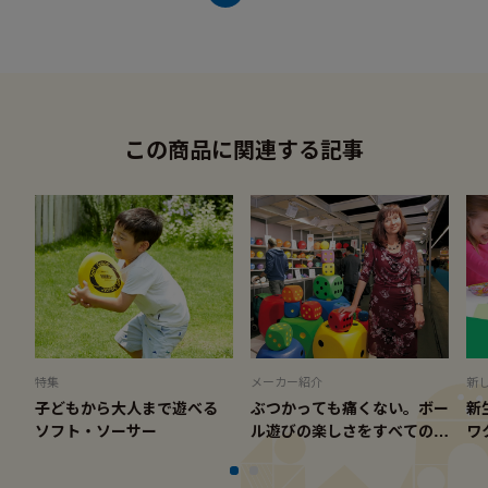
この商品に関連する記事
特集
メーカー紹介
新
子どもから大人まで遊べる
ぶつかっても痛くない。ボー
新
ソフト・ソーサー
ル遊びの楽しさをすべての人
ワ
に「ボリー社」