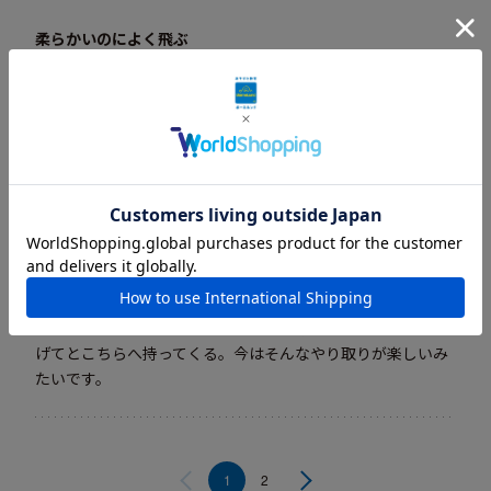
柔らかいのによく飛ぶ
2020年10月25日
当たっても痛くないし、結構飛ぶのでお外遊びの時はどこに
でも持参して愛用してます。
1歳の誕生日プレゼント
2020年06月08日
柔らかいので当たっても痛くないし室内でも使えるので、1歳
児でも楽しく遊べます。まだソフトソーサを投げるのは難し
いですが大人に投げてもらって取りに行く、そして、また投
げてとこちらへ持ってくる。今はそんなやり取りが楽しいみ
たいです。
1
2