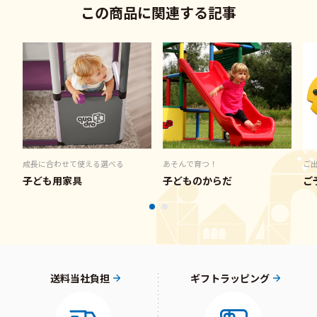
この商品に関連する記事
成長に合わせて使える選べる
あそんで育つ！
ご
子ども用家具
子どものからだ
ご
送料当社負担
ギフトラッピング