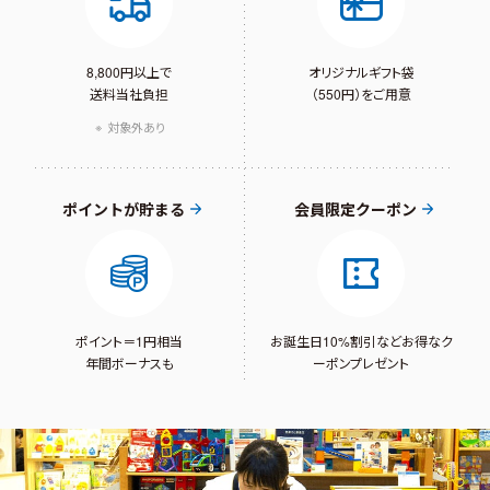
8,800円以上で
オリジナルギフト袋
送料当社負担
（550円）をご用意
対象外あり
ポイントが貯まる
会員限定クーポン
ポイント＝1円相当
お誕生日10%割引など
お得なク
年間ボーナスも
ーポンプレゼント