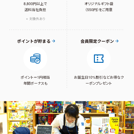
8,800円以上で
オリジナルギフト袋
送料当社負担
（550円）をご用意
対象外あり
ポイントが貯まる
会員限定クーポン
ポイント＝1円相当
お誕生日10%割引など
お得なク
年間ボーナスも
ーポンプレゼント