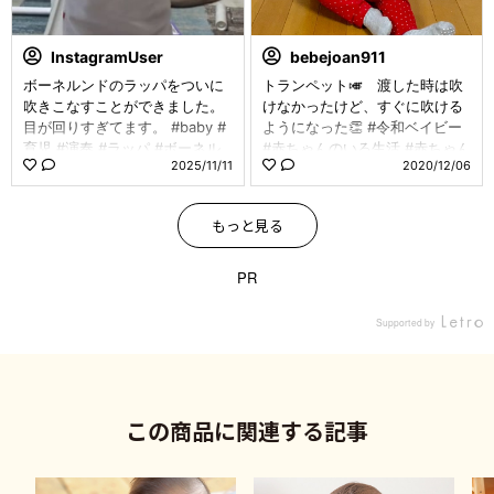
もちゃは 長男次男がすぐ吹く
からいっつもキッチンの上にあ
る🙄💦 ⁡ ⁡ 1人で遊べる日中にた
InstagramUser
bebejoan911
くさん練習しようねぇ🌟 ⁡ ⁡ ⁡ ⁡ ボ
ボーネルンドのラッパをついに
トランペット🎺 渡した時は吹
ーネルンド ┊︎ @bornelund 𝘴
吹きこなすことができました。
けなかったけど、すぐに吹ける
𝘢𝘮𝘢 ┈┈┈┈┈┈┈┈┈┈ トラン
目が回りすぎてます。 #baby #
ようになった👏 #令和ベイビー
ペット ⁡ ⁡ \ ECサイトから購入
育児 #演奏 #ラッパ #ボーネル
#赤ちゃんのいる生活 #赤ちゃん
できます！ / ぜひチェックし
2025/11/11
2020/12/06
ンド
#高齢ママ #ベビスタグラム #親
てみてね✓... ⁡ ⁡ ⁡ ✼••
バカ部 #ベビー #ママカメラ #
┈┈┈┈••✼••┈┈┈┈••✼
成長記録 #1歳0ヶ月 #アンビト
いつも見てくださりありがと
もっと見る
ーイ #babystagram #baby #m
うございます🤍 妊娠
amacamera #babylife #babygir
中・育児に役立つ情報発信‼︎
l #xiao_ponyo #xiao_ponyo1_0
PR
マネしたい‼︎と思ったらぜひ
#1year0months
保存してね💽 いいね、コメ
Supported by
ントもとっても励みになります
🙌🏻 ✼••┈┈┈┈••✼•
•┈┈┈┈••✼ ⁡ ⁡ ⁡ ⁡ ⁡ ⁡ 𝚃𝚑𝚊𝚗𝚔 𝚢𝚘𝚞𖠚ᐝ
┄┄┄┄┄┄┄┄┄┄┈┈┈┈┈┈┈┈┈┈ 🏷𓈒𓏸︎︎︎︎
⁡ PR⁡ @bornelund sama ⁡#アンビ
この商品に関連する記事
トーイベビーギフトセット #ボ
ーネルランド #ベビー用品 #ベ
ビーギフト #知育玩具 #クリス
マスプレゼント #ベビスタグラ