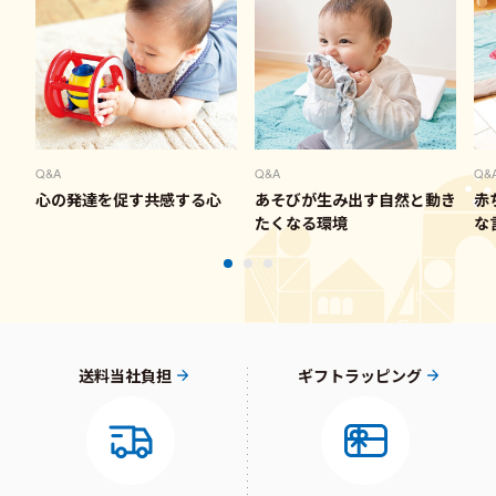
ム #生後７ヶ月 #男の子育児 #
ずり這い練習中 ⁡ ⁡ ⁡
Q&A
Q&A
Q&
心の発達を促す共感する心
あそびが生み出す自然と動き
赤
たくなる環境
な
送料当社負担
ギフトラッピング