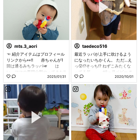
mts.3_aori
taedeco516
☜ 紹介アイテムはプロフィール
最近ラッパが上手に吹けるよう
リンクから👀‼️ ⁡ ⁡ 赤ちゃんが1
になったいちかくん。 ただ…え
回は通るみちラッパ🎺 ⁡ ⁡ は
っ😲⁉️そっち⁉️ ねずこみたくな
い、ママの専門分野やってきた‼︎
ってる笑 ． ． #8ヶ月ベビー #
2025/01/31
2020/10/01
(一応音大卒ですw) ⁡ ⁡ ボーネル
男の子ママ #男の子ベビー #ラ
ンドのトランペットはビビット
ッパのおもちゃ #アンビトーイ
カラーで 赤ちゃんの目にしっ
#はちさん
かりシルエットがうつってるは
ず！ ⁡ ⁡ うまく吹けないこの時
期は吸っても吹いても 音がな
るようには作られてるよ☝🏻 ͗ ͗ ⁡ ⁡
しかも音が2種類あるんだ
~⸜🫶⸝‍ ⁡ ⁡ ひな坊は吹くよりも
かじる方がよかったようです。 ⁡
⁡ まぁ、でもうちの場合このお