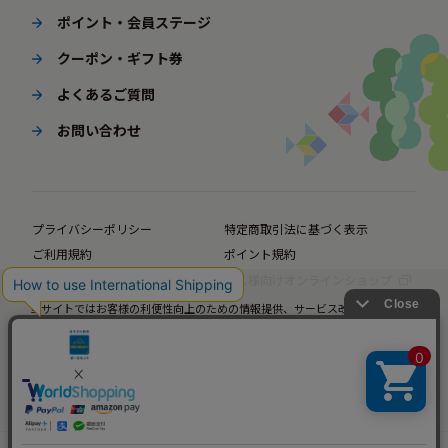
ポイント・会員ステージ
クーポン・ギフト券
よくあるご質問
お問い合わせ
プライバシーポリシー
特定商取引法に基づく表示
ご利用規約
ポイント規約
企業サイト
法人様向けオンラインショップ
当サイトではお客様の利便性向上のための情報提供、サービス改善のための分
© BørneLund Corporation. All Rights Reserved.
析を目的としてCookieを使用しています。
当サイトの閲覧を継続された場合、Cookieの使用にご同意いただいたものとみ
なします。
詳細については
プライバシーポリシー
をご確認ください。
承諾する