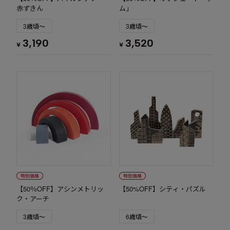
赤ずきん
ム」
3歳頃～
3歳頃～
3,190
3,520
¥
¥
【50％OFF】アシンメトリッ
【50%OFF】シティ・パズル
ク・アーチ
3歳頃～
6歳頃～