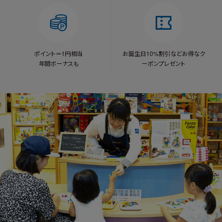
ポイント＝1円相当
お誕生日10%割引など
お得なク
年間ボーナスも
ーポンプレゼント