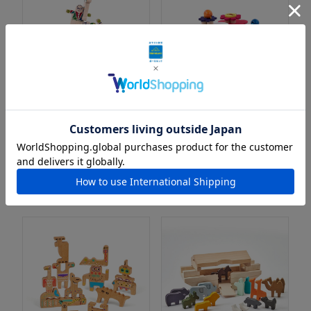
バランスゲーム「ユニークな10
ひもとおしオブジェ スモー
人」
ル・ガーデン
3歳頃～
3歳頃～8歳頃
7,040
7,480
¥
¥