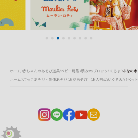
ホーム
赤ちゃんのあそび道具/ベビー用品
積み木/ブロック/ くるま
ぶなの木
ホーム
ごっこあそび・想像あそび
お話あそび （お人形/ぬいぐるみ/パペッ