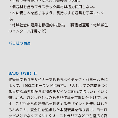
・工場で残った小さな木片も最後まで活用。
・梱包材を含めプラステック素材は極力使用しない。
・木に親しみを感じるよう、長持ちする遊具を丁寧につく
る。
・地域社会に雇用を積極的に提供。（障害者雇用・地域学生
のインターン採用など）
バヨ社の商品
BAJO（バヨ）社
建築家でありデザイナーでもあるボイテック・バヨール氏に
よって、1993年ポーランドに設立。「人としての基礎をつく
る大切な幼少期から本物のデザインに触れてほしい」という
想いから、ひとつひとつのあそび道具を丁寧に仕上げていま
す。こどもたちの好奇心を刺激するデザイン・色使いはもち
ろんのこと、安全性を追求した木製玩具を作り続け、ヨーロ
ッパだけでなくアメリカやオーストラリアなどでも幅広く愛