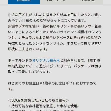
小さな子どもがはじめに覚えたり絵本で目にしたりと、親し
みやすい11種の木の動物がセットになっています。
無垢のブナ材を使い、首の長いキリン・鼻が長いゾウ・細長
いにょろにょろヘビ・たてがみのライオン・縞模様のシマウ
マと、ナチュラルな木の風合いをベースにそれぞれの動物の
特徴をとらえたシンプルなデザイン。小さな手で握りやすい
形状に工夫されています。
ボーネルンドの
オリジナル積み木
と組み合わせて、1歳半頃
の指先遊びやごっこ遊びにぴったりです。パッケージは切り
取って背景にして遊べます。
はじめてのお誕生日や1歳半の記念日ギフトにおすすめで
す。
＜SDGsを意識したバヨ社の取り組み＞
・持続可能な森林管理を徹底した木材を使用。