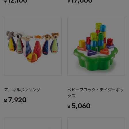
17,600
12,100
¥
¥
アニマルボウリング
ベビーブロック・デイジーボッ
クス
7,920
¥
5,060
¥