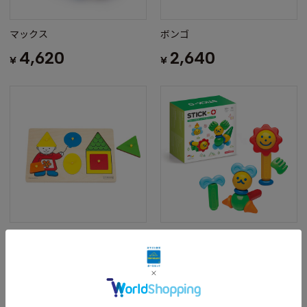
マックス
ボンゴ
4,620
2,640
¥
¥
ファースト シェイプパズル
スティック・オー フォレストフ
レンズセット 16ピース
2,750
¥
3,960
¥