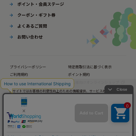
ポイント・会員ステージ
クーポン・ギフト券
よくあるご質問
お問い合わせ
プライバシーポリシー
特定商取引法に基づく表示
ご利用規約
ポイント規約
企業サイト
法人様向けオンラインショップ
当サイトではお客様の利便性向上のための情報提供、サービス改善のための分
© BørneLund Corporation. All Rights Reserved.
析を目的としてCookieを使用しています。
当サイトの閲覧を継続された場合、Cookieの使用にご同意いただいたものとみ
なします。
詳細については
プライバシーポリシー
をご確認ください。
承諾する