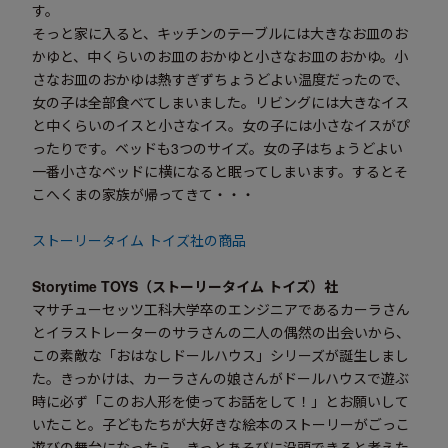
す。
そっと家に入ると、キッチンのテーブルには大きなお皿のお
かゆと、中くらいのお皿のおかゆと小さなお皿のおかゆ。小
さなお皿のおかゆは熱すぎずちょうどよい温度だったので、
女の子は全部食べてしまいました。リビングには大きなイス
と中くらいのイスと小さなイス。女の子には小さなイスがぴ
ったりです。ベッドも3つのサイズ。女の子はちょうどよい
一番小さなベッドに横になると眠ってしまいます。するとそ
こへくまの家族が帰ってきて・・・
ストーリータイム トイズ社の商品
Storytime TOYS
（ストーリータイム トイズ）社
マサチューセッツ工科大学卒のエンジニアであるカーラさん
とイラストレーターのサラさんの二人の偶然の出会いから、
この素敵な「おはなしドールハウス」シリーズが誕生しまし
た。きっかけは、カーラさんの娘さんがドールハウスで遊ぶ
時に必ず「このお人形を使ってお話をして！」とお願いして
いたこと。子どもたちが大好きな絵本のストーリーがごっこ
遊びの舞台になったら、きっとあそびに没頭できると考えた