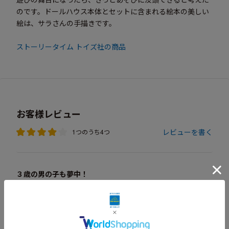
のです。ドールハウス本体とセットに含まれる絵本の美しい
絵は、サラさんの手描きです。
ストーリータイム トイズ社の商品
お客様レビュー
レビューを書く
1つのうち4つ
３歳の男の子も夢中！
2021年01月04日
「おはなしドールハウス 三匹のくま」はベットやテーブル
が入っているので、物語に合わせてクマや小物を動かすこと
はもちろん、自由な発想でお人形遊びができ、楽しそうでし