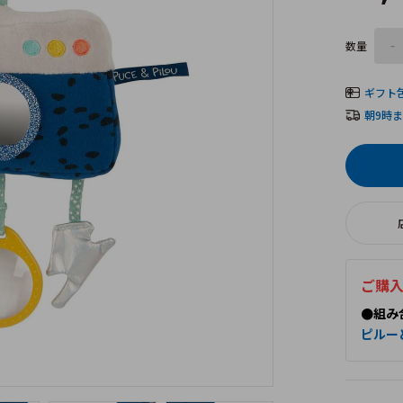
数量
-
ギフト
朝9時
ご購
●組み
ピルー