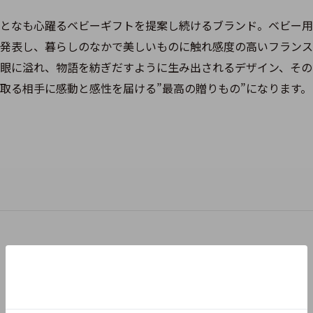
となも心躍るベビーギフトを提案し続けるブランド。ベビー用
発表し、暮らしのなかで美しいものに触れ感度の高いフランス
眼に溢れ、物語を紡ぎだすように生み出されるデザイン、その
取る相手に感動と感性を届ける”最高の贈りもの”になります。