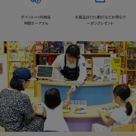
ポイント＝1円相当
お誕生日10%割引など
お得なク
年間ボーナスも
ーポンプレゼント