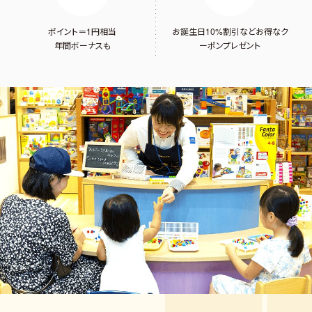
ポイント＝1円相当
お誕生日10%割引など
お得なク
年間ボーナスも
ーポンプレゼント