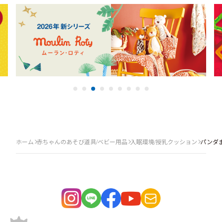
ホーム
赤ちゃんのあそび道具/ベビー用品
入眠環境/授乳クッション
パンダま