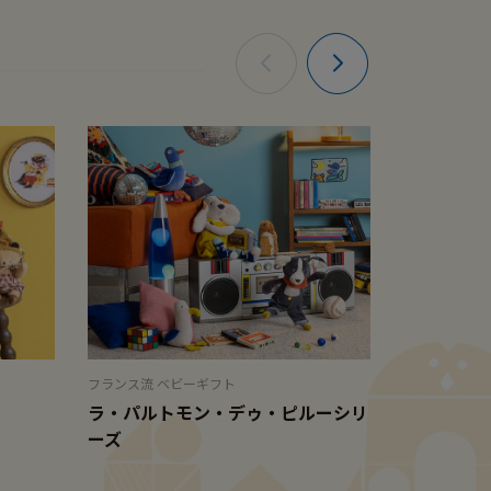
フランス流 ベビーギフト
赤ちゃんも、
ラ・パルトモン・デゥ・ピルーシリ
にぎやかジ
ーズ