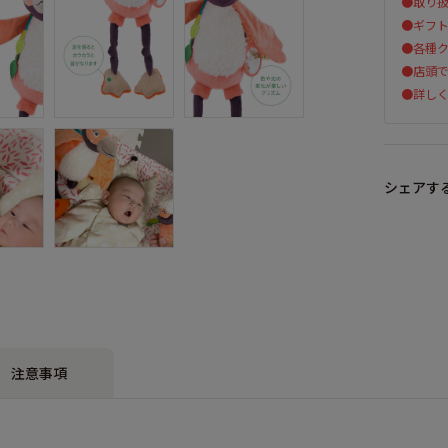
●取り
●ギフ
●各種ク
●店頭
●詳し
シェアす
注意事項