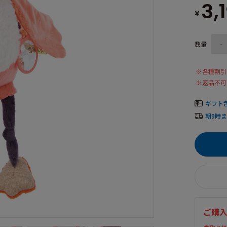
3,
¥
数量
-
各種割引
返品不可
ギフト
朝9時
ご購