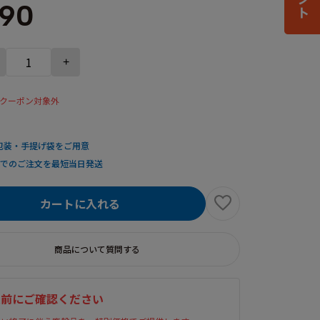
190
+
クーポン対象外
包装・手提げ袋をご用意
までのご注文を最短当日発送
カートに入れる
商品について質問する
入前にご確認ください