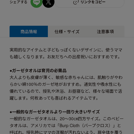
シェアする
リンクをコピー
商品情報
仕様・サイズ
注意事項
実用的なアイテムと子どもっぽくないデザインに、使うママ
も嬉しくなります。お友だちへの出産祝いにおすすめです。
●ガーゼタオルは育児の必需品
大人よりも皮膚が薄く、敏感な赤ちゃんには、肌触りがやわ
らかい綿100％のガーゼ地がおすすめ。通気性や吸水性にも
優れているので、授乳や沐浴、お昼寝など、様々な場面で活
躍します。何枚あっても喜ばれるアイテムです。
●一般的なガーゼタオルより一回り大きいサイズ
一般的なガーゼタオルは、20～30㎝四方サイズ。このベビー
タオルは、アメリカでは「Burp Cloth（バープクロス）」と
呼ばれ、授乳時にママの洋服が汚れないよう、肩全体を覆う