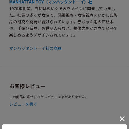
MANHATTAN TOY（マンハッタントーイ）社
1979年創業、当初はぬいぐるみをメインに開発していまし
た。社員の多くが女性で、母親視点・女性視点をいかした製
品の研究や開発が続けられています。赤ちゃん用の布絵本
や、手遊び道具、お世話人形など、想像力をかき立て親子で
楽しめるようデザインされています。
マンハッタントーイ社の商品
お客様レビュー
この商品に寄せられたレビューはまだありません。
レビューを書く