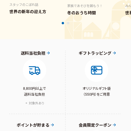
スタッフのこぼれ話
家族であそびを囲もう！
み
世界の新年の迎え方
冬のおうち時間
世
送料当社負担
ギフトラッピング
8,800円以上で
オリジナルギフト袋
送料当社負担
（550円）をご用意
対象外あり
ポイントが貯まる
会員限定クーポン