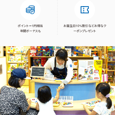
ポイント＝1円相当
お誕生日10%割引など
お得なク
年間ボーナスも
ーポンプレゼント