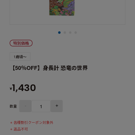
1歳頃～
【50％OFF】身長計 恐竜の世界
1,430
¥
-
+
数量
各種割引クーポン対象外
返品不可