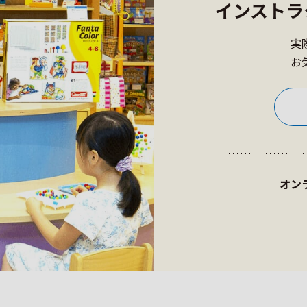
インストラ
実
お
オン