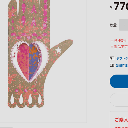
77
¥
数量
-
各種割引
返品不可
ギフト
朝9時
ご購