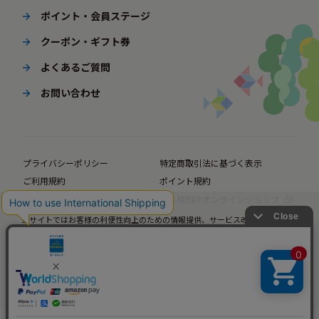
ポイント・会員ステージ
クーポン・ギフト券
よくあるご質問
お問い合わせ
プライバシーポリシー
特定商取引法に基づく表示
ご利用規約
ポイント規約
企業サイト
法人様向けオンラインショップ
当サイトではお客様の利便性向上のための情報提供、サービス改善のための分
© BørneLund Corporation. All Rights Reserved.
析を目的としてCookieを使用しています。
当サイトの閲覧を継続された場合、Cookieの使用にご同意いただいたものとみ
なします。
詳細については
プライバシーポリシー
をご確認ください。
承諾する