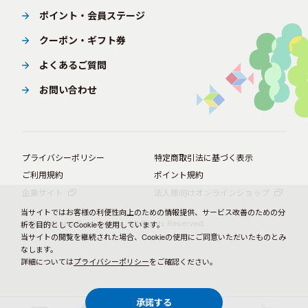
ポイント・会員ステージ
クーポン・ギフト券
よくあるご質問
お問い合わせ
プライバシーポリシー
特定商取引法に基づく表示
ご利用規約
ポイント規約
企業サイト
法人様向けオンラインショップ
当サイトではお客様の利便性向上のための情報提供、サービス改善のための分
© BørneLund Corporation. All Rights Reserved.
析を目的としてCookieを使用しています。
当サイトの閲覧を継続された場合、Cookieの使用にご同意いただいたものとみ
なします。
詳細については
プライバシーポリシー
をご確認ください。
承諾する