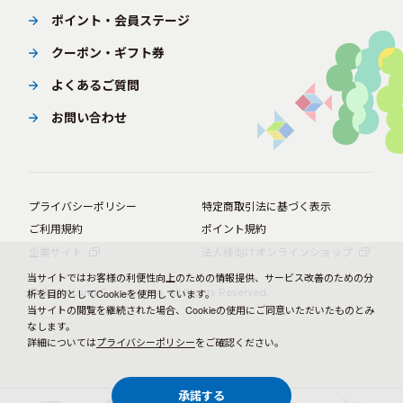
ポイント・会員ステージ
クーポン・ギフト券
よくあるご質問
お問い合わせ
プライバシーポリシー
特定商取引法に基づく表示
ご利用規約
ポイント規約
企業サイト
法人様向けオンラインショップ
当サイトではお客様の利便性向上のための情報提供、サービス改善のための分
© BørneLund Corporation. All Rights Reserved.
析を目的としてCookieを使用しています。
当サイトの閲覧を継続された場合、Cookieの使用にご同意いただいたものとみ
なします。
詳細については
プライバシーポリシー
をご確認ください。
承諾する