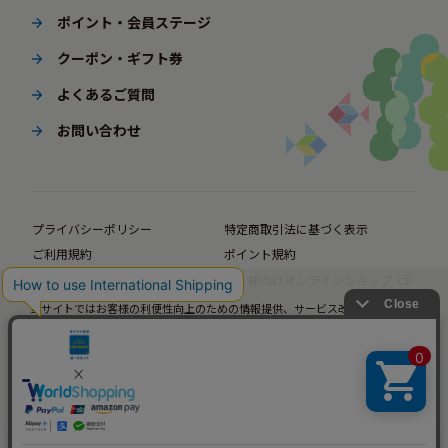
ポイント・会員ステージ
クーポン・ギフト券
よくあるご質問
お問い合わせ
プライバシーポリシー
特定商取引法に基づく表示
ご利用規約
ポイント規約
企業サイト
法人様向けオンラインショップ
当サイトではお客様の利便性向上のための情報提供、サービス改善のための分
© BørneLund Corporation. All Rights Reserved.
析を目的としてCookieを使用しています。
当サイトの閲覧を継続された場合、Cookieの使用にご同意いただいたものとみ
なします。
詳細については
プライバシーポリシー
をご確認ください。
承諾する