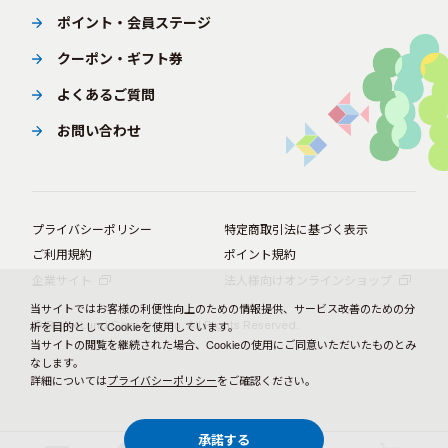
ポイント・会員ステージ
クーポン・ギフト券
よくあるご質問
お問い合わせ
プライバシーポリシー
特定商取引法に基づく表示
ご利用規約
ポイント規約
企業サイト
法人様向けオンラインショップ
当サイトではお客様の利便性向上のための情報提供、サービス改善のための分
© BørneLund Corporation. All Rights Reserved.
析を目的としてCookieを使用しています。
当サイトの閲覧を継続された場合、Cookieの使用にご同意いただいたものとみ
なします。
詳細については
プライバシーポリシー
をご確認ください。
承諾する