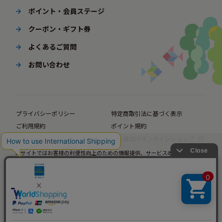
ポイント・会員ステージ
クーポン・ギフト券
よくあるご質問
お問い合わせ
プライバシーポリシー
特定商取引法に基づく表示
ご利用規約
ポイント規約
企業サイト
法人様向けオンラインショップ
当サイトではお客様の利便性向上のための情報提供、サービス改善のための分
© BørneLund Corporation. All Rights Reserved.
析を目的としてCookieを使用しています。
当サイトの閲覧を継続された場合、Cookieの使用にご同意いただいたものとみ
なします。
詳細については
プライバシーポリシー
をご確認ください。
承諾する