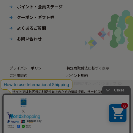
ポイント・会員ステージ
クーポン・ギフト券
よくあるご質問
お問い合わせ
プライバシーポリシー
特定商取引法に基づく表示
ご利用規約
ポイント規約
企業サイト
法人様向けオンラインショップ
当サイトではお客様の利便性向上のための情報提供、サービス改善のための分
© BørneLund Corporation. All Rights Reserved.
析を目的としてCookieを使用しています。
当サイトの閲覧を継続された場合、Cookieの使用にご同意いただいたものとみ
なします。
詳細については
プライバシーポリシー
をご確認ください。
承諾する