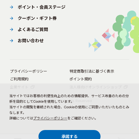
ポイント・会員ステージ
クーポン・ギフト券
よくあるご質問
お問い合わせ
プライバシーポリシー
特定商取引法に基づく表示
ご利用規約
ポイント規約
企業サイト
法人様向けオンラインショップ
当サイトではお客様の利便性向上のための情報提供、サービス改善のための分
© BørneLund Corporation. All Rights Reserved.
析を目的としてCookieを使用しています。
当サイトの閲覧を継続された場合、Cookieの使用にご同意いただいたものとみ
なします。
詳細については
プライバシーポリシー
をご確認ください。
承諾する