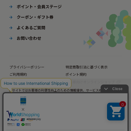
ポイント・会員ステージ
クーポン・ギフト券
よくあるご質問
お問い合わせ
プライバシーポリシー
特定商取引法に基づく表示
ご利用規約
ポイント規約
企業サイト
法人様向けオンラインショップ
当サイトではお客様の利便性向上のための情報提供、サービス改善のための分
© BørneLund Corporation. All Rights Reserved.
析を目的としてCookieを使用しています。
当サイトの閲覧を継続された場合、Cookieの使用にご同意いただいたものとみ
なします。
詳細については
プライバシーポリシー
をご確認ください。
承諾する