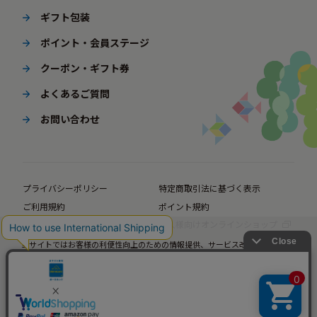
ギフト包装
ポイント・会員ステージ
クーポン・ギフト券
よくあるご質問
お問い合わせ
プライバシーポリシー
特定商取引法に基づく表示
ご利用規約
ポイント規約
企業サイト
法人様向けオンラインショップ
当サイトではお客様の利便性向上のための情報提供、サービス改善のための分
析を目的としてCookieを使用しています。
© BørneLund Corporation. All Rights Reserved.
当サイトの閲覧を継続された場合、Cookieの使用にご同意いただいたものとみ
なします。
詳細については
プライバシーポリシー
をご確認ください。