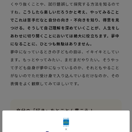
くやり抜くことや、試行錯誤して探究する方法を知るので
すね。
こうしたら楽しいだろうかと考え、やってみること
でこれは苦手だなと自分の向き・不向きを知り、得意を見
つける。そうして自己理解を深めていくことが、人生をし
あわせに切り開くことにおいては絶大に役立ちます。夢中
になることに、ひとつも無駄はありません。
夢中になっているときの子どもの目は、イキイキとしてい
ます。もっとやってみたい、まだまだやりたい。そうやっ
て子ども自身が夢中になっているのか、それともやること
がないのでただ受け身で入り込んでいるだけなのか、その
表情をよく観察してみてほしいです。
自分の「好き」をとことん貫こう！
記事一覧