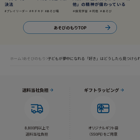
決法
他」の精神が備わっている
#プレイリーダー #キドキド #あそび場
＃探究学習 ＃利他 ＃あそび
あそびのもりTOP
ホーム
あそびのもり
子どもが夢中になれる「好き」はどうしたら見つけら
送料当社負担
ギフトラッピング
8,800円以上で
オリジナルギフト袋
送料当社負担
（550円）をご用意