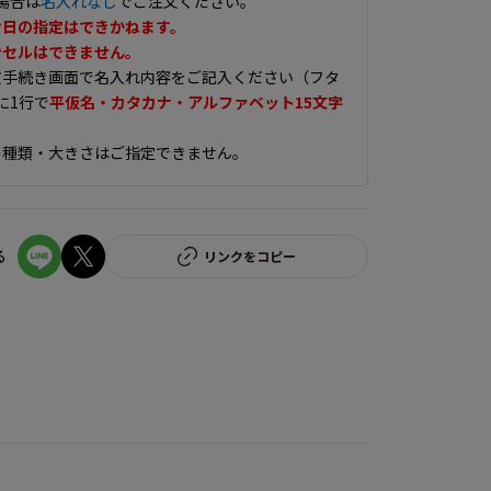
場合は
名入れなし
でご注文ください。
け日の指定はできかねます。
ンセルはできません。
文手続き画面で名入れ内容をご記入ください（フタ
に1行で
平仮名・カタカナ・アルファベット15文字
。
の種類・大きさはご指定できません。
る
リンクをコピー