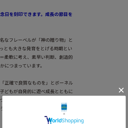
念日を刻印できます。成長の節目を
名なフレーベルが「神の贈り物」と
もっとも大きな発育をとげる時期とい
＝柔軟に考え、素早い判断、創造的
かにつまっています。
「正確で良質なものを」とボーネル
子どもが自発的に遊べ成長とともに
つ丁寧につくり、より高く積めるよ
う十分な数をそろえるなどこだわっ