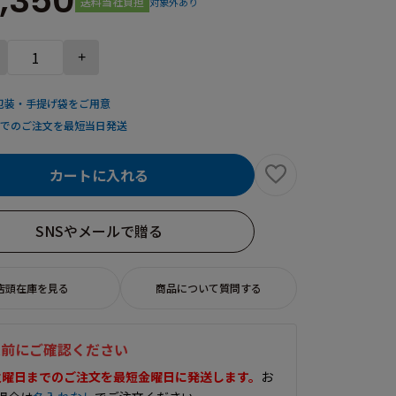
,350
送料当社負担
対象外あり
+
包装・手提げ袋をご用意
までのご注文を最短当日発送
カートに入れる
SNSやメールで贈る
店頭在庫を見る
商品について質問する
入前にご確認ください
火曜日までのご注文を最短金曜日に発送します。
お