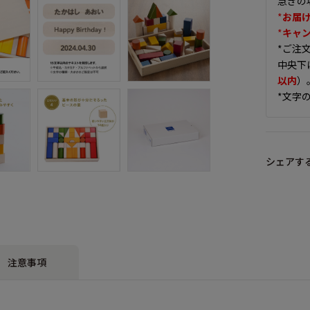
急ぎの
*
お届
*
キャ
*ご注
中央下
以内
）
*文字
シェアす
注意事項