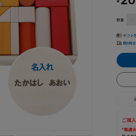
20
¥
数量
-
ギフト
朝9時
ご購
*毎週