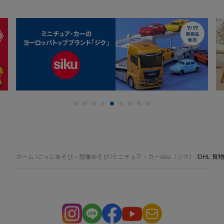
ホーム
ごっこあそび・想像あそび
ミニチュア・カーsiku（ジク）
DHL 貨