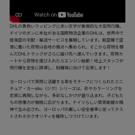
DHLの黄色いラッピングに赤い文字が象徴的な大型飛行機。
ドイツのボンに本社がある国際物流企業のDHLは、世界中で
陸海空の宅配・輸送サービスを展開しています。航空機で空
港に着いた荷物は各地の拠点へ集められ、そこから荷物を積
んだDHLトラックがさらに届け先へ運んでいきます。荷物カ
ートから荷物を運び入れたらエンジン始動！地上スタッフが
飛行機を安全に誘導し、駐機場に向けて出発します！
ヨーロッパで実際に活躍する車をモチーフにつくられたミニ
チュア・カーsiku（ジク）シリーズは、形やカラーリングを
忠実に再現しながら、多彩なしかけが盛り込まれ、子どもた
ちの想像力が無限に広がります。ドイツらしい質実剛健の精
神で生み出され、ヨーロッパの厳しい安全基準に従ってテス
トされそのクオリティを維持しつづけています。