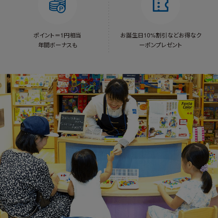
ポイント＝1円相当
お誕生日10%割引など
お得なク
年間ボーナスも
ーポンプレゼント