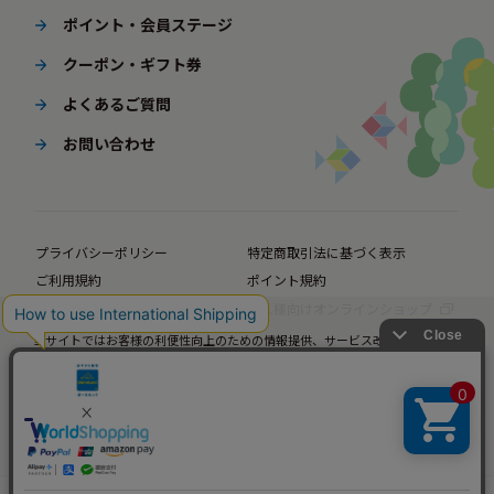
ポイント・会員ステージ
クーポン・ギフト券
よくあるご質問
お問い合わせ
プライバシーポリシー
特定商取引法に基づく表示
ご利用規約
ポイント規約
企業サイト
法人様向けオンラインショップ
当サイトではお客様の利便性向上のための情報提供、サービス改善のための分
© BørneLund Corporation. All Rights Reserved.
析を目的としてCookieを使用しています。
当サイトの閲覧を継続された場合、Cookieの使用にご同意いただいたものとみ
なします。
詳細については
プライバシーポリシー
をご確認ください。
承諾する