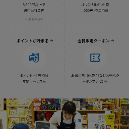
8,800円以上で
オリジナルギフト袋
送料当社負担
（550円）をご用意
対象外あり
ポイントが貯まる
会員限定クーポン
ポイント＝1円相当
お誕生日10%割引など
お得なク
年間ボーナスも
ーポンプレゼント