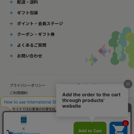
配送・送料
ギフト包装
ポイント・会員ステージ
クーポン・ギフト券
よくあるご質問
お問い合わせ
プライバシーポリシー
特定商取引法に基づく表示
ご利用規約
ポイント規約
企業サイト
法人様向けオンラインショップ
当サイトではお客様の利便性向上のための情報提供、サービス改善のための分
© BørneLund Corporation. All Rights Reserved.
析を目的としてCookieを使用しています。
当サイトの閲覧を継続された場合、Cookieの使用にご同意いただいたものとみ
なします。
詳細については
プライバシーポリシー
をご確認ください。