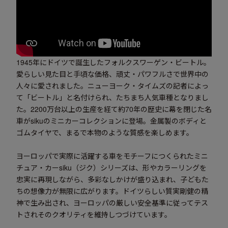
1945年にドイツで誕生したフォルクスワーゲン・ビートル。
愛らしい見た目と手頃な価格、頑丈・パワフルさで世界中の
人々に愛されました。ニューヨーク・タイムズの記者によっ
て「ビートル」と名付けられ、たちまち人気車種となりまし
た。2200万台以上の生産を経て約70年の歴史に幕を閉じた名
車がsikuのミニカーコレクションに登場。金属製のボディと
ゴムタイヤで、まるで本物のような質感を楽しめます。
ヨーロッパで実際に活躍する車をモチーフにつくられたミニ
チュア・カーsiku（ジク）シリーズは、形やカラーリングを
忠実に再現しながら、多彩なしかけが盛り込まれ、子どもた
ちの想像力が無限に広がります。ドイツらしい質実剛健の精
神で生み出され、ヨーロッパの厳しい安全基準に従ってテス
トされそのクオリティを維持しつづけています。