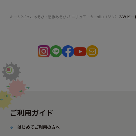
ホーム
ごっこあそび・想像あそび
ミニチュア・カーsiku（ジク）
VW ビー
ご利用ガイド
はじめてご利用の方へ