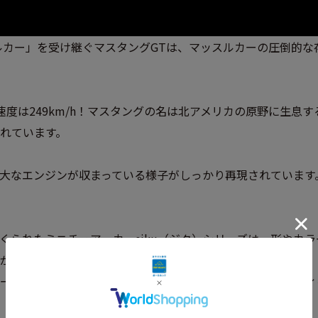
スルカー」を受け継ぐマスタングGTは、マッスルカーの圧倒的
最高速度は249km/h！マスタングの名は北アメリカの原野に生
れています。
大なエンジンが収まっている様子がしっかり再現されています
くられたミニチュア・カーsiku（ジク）シリーズは、形やカ
がります。
ヨーロッパの厳しい安全基準に従ってテストされそのクオリティ