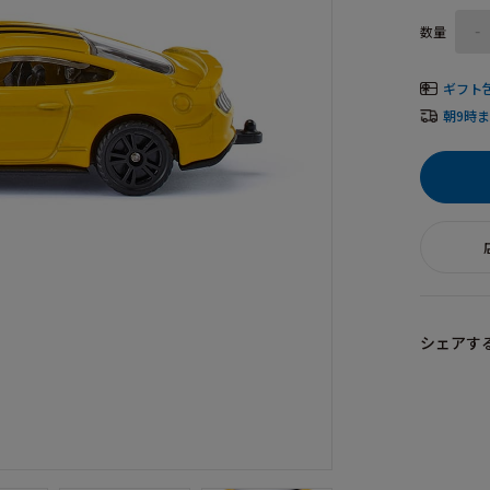
数量
-
ギフト
朝9時
シェアす