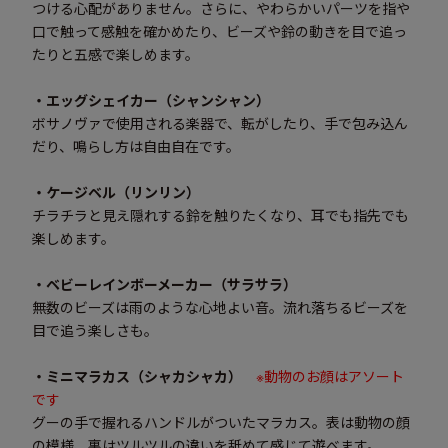
つける心配がありません。さらに、やわらかいパーツを指や
口で触って感触を確かめたり、ビーズや鈴の動きを目で追っ
たりと五感で楽しめます。
・エッグシェイカー（シャンシャン）
ボサノヴァで使用される楽器で、転がしたり、手で包み込ん
だり、鳴らし方は自由自在です。
・ケージベル（リンリン）
チラチラと見え隠れする鈴を触りたくなり、耳でも指先でも
楽しめます。
・ベビーレインボーメーカー（サラサラ）
無数のビーズは雨のような心地よい音。流れ落ちるビーズを
目で追う楽しさも。
・ミニマラカス（シャカシャカ）
※動物のお顔はアソート
です
グーの手で握れるハンドルがついたマラカス。表は動物の顔
の模様、裏はツルツルの違いを舐めて感じて遊べます。