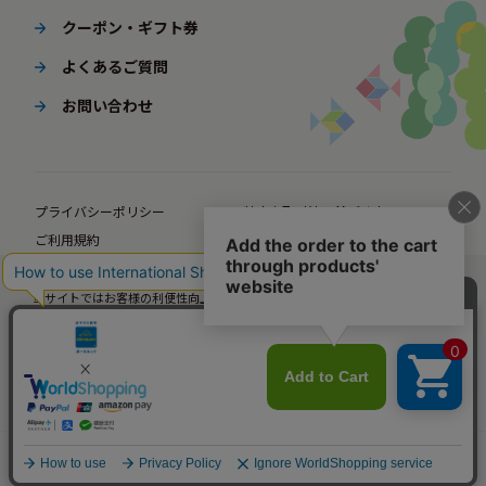
クーポン・ギフト券
よくあるご質問
お問い合わせ
プライバシーポリシー
特定商取引法に基づく表示
ご利用規約
ポイント規約
企業サイト
法人様向けオンラインショップ
当サイトではお客様の利便性向上のための情報提供、サービス改善のための分
析を目的としてCookieを使用しています。
© BørneLund Corporation. All Rights Reserved.
当サイトの閲覧を継続された場合、Cookieの使用にご同意いただいたものとみ
なします。
詳細については
プライバシーポリシー
をご確認ください。
承諾する
カートに入れる
メニュー
年齢から探す
人気ランキング
カテゴリから探す
カート