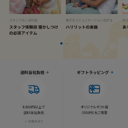
スタッフのこぼれ話
親子のコミュニケーション広がる
赤
スタッフ体験談 寝かしつけ
ハリリットの楽器
あ
の必須アイテム
送料当社負担
ギフトラッピング
8,800円以上で
オリジナルギフト袋
送料当社負担
（550円）をご用意
対象外あり