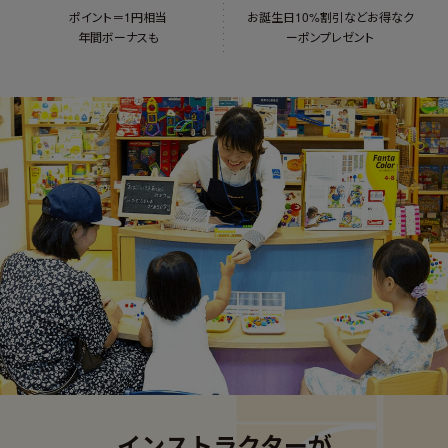
ポイント＝1円相当
お誕生日10%割引など
お得なク
年間ボーナスも
ーポンプレゼント
インストラクターが