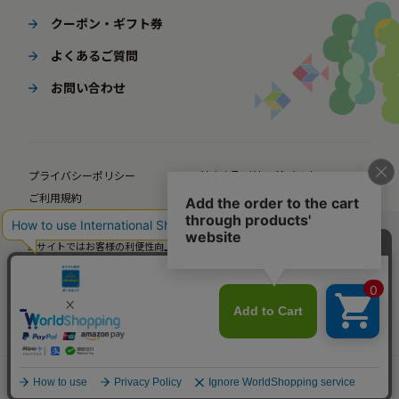
クーポン・ギフト券
よくあるご質問
お問い合わせ
プライバシーポリシー
特定商取引法に基づく表示
ご利用規約
ポイント規約
企業サイト
法人様向けオンラインショップ
当サイトではお客様の利便性向上のための情報提供、サービス改善のための分
© BørneLund Corporation. All Rights Reserved.
析を目的としてCookieを使用しています。
当サイトの閲覧を継続された場合、Cookieの使用にご同意いただいたものとみ
なします。
詳細については
プライバシーポリシー
をご確認ください。
承諾する
カートに入れる
メニュー
年齢から探す
人気ランキング
カテゴリから探す
カート