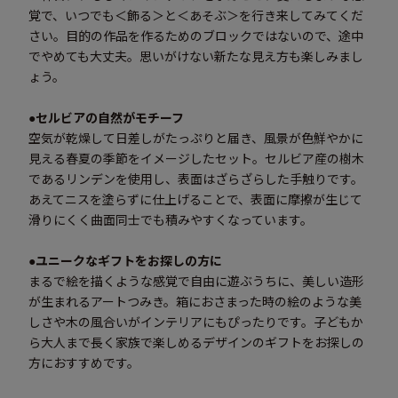
覚で、いつでも＜飾る＞と＜あそぶ＞を行き来してみてくだ
さい。目的の作品を作るためのブロックではないので、途中
でやめても大丈夫。思いがけない新たな見え方も楽しみまし
ょう。
●セルビアの自然がモチーフ
空気が乾燥して日差しがたっぷりと届き、風景が色鮮やかに
見える春夏の季節をイメージしたセット。セルビア産の樹木
であるリンデンを使用し、表面はざらざらした手触りです。
あえてニスを塗らずに仕上げることで、表面に摩擦が生じて
滑りにくく曲面同士でも積みやすくなっています。
●ユニークなギフトをお探しの方に
まるで絵を描くような感覚で自由に遊ぶうちに、美しい造形
が生まれるアートつみき。箱におさまった時の絵のような美
しさや木の風合いがインテリアにもぴったりです。子どもか
ら大人まで長く家族で楽しめるデザインのギフトをお探しの
方におすすめです。