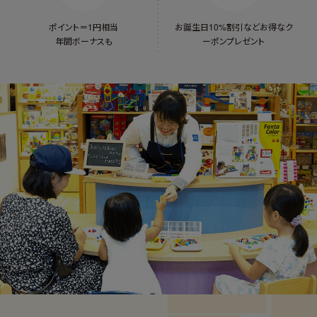
ポイント＝1円相当
お誕生日10%割引など
お得なク
年間ボーナスも
ーポンプレゼント