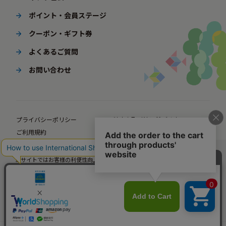
ポイント・会員ステージ
クーポン・ギフト券
よくあるご質問
お問い合わせ
プライバシーポリシー
特定商取引法に基づく表示
ご利用規約
ポイント規約
企業サイト
法人様向けオンラインショップ
当サイトではお客様の利便性向上のための情報提供、サービス改善のための分
© BørneLund Corporation. All Rights Reserved.
析を目的としてCookieを使用しています。
当サイトの閲覧を継続された場合、Cookieの使用にご同意いただいたものとみ
なします。
詳細については
プライバシーポリシー
をご確認ください。
承諾する