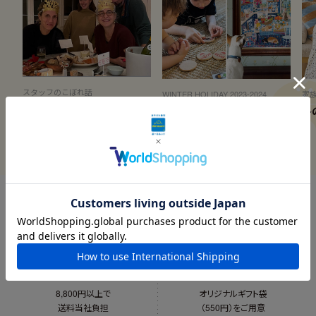
スタッフのこぼれ話
WINTER HOLIDAY 2023-2024
家
世界の新年の迎え方
冬の新商品登場
冬
送料当社負担
ギフトラッピング
8,800円以上で
オリジナルギフト袋
送料当社負担
（550円）をご用意